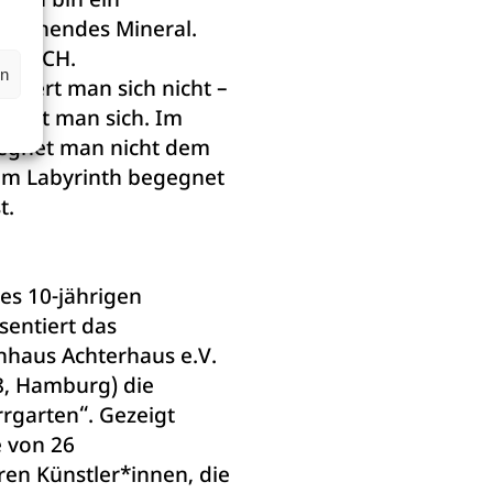
. Ich bin ein
rechendes Mineral.
 StrICH.
en
erliert man sich nicht –
indet man sich. Im
gegnet man nicht dem
Im Labyrinth begegnet
t.
nes 10-jährigen
sentiert das
nhaus Achterhaus e.V.
8, Hamburg) die
rrgarten“. Gezeigt
 von 26
ären Künstler*innen, die