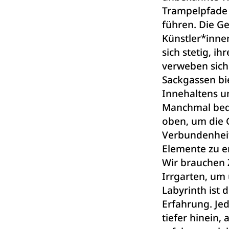
Trampelpfade
führen. Die G
Künstler*inne
sich stetig, i
verweben sich 
Sackgassen b
Innehaltens un
Manchmal beda
oben, um die 
Verbundenheit
Elemente zu e
Wir brauchen 
Irrgarten, um 
Labyrinth ist 
Erfahrung. Jed
tiefer hinein,