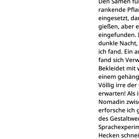
Den Samen für
rankende Pfla
eingesetzt, d
gießen, aber e
eingefunden. I
dunkle Nacht, i
ich fand. Ein 
fand sich Verw
Bekleidet mit
einem gehäng
Völlig irre de
erwarten! Als 
Nomadin zwis
erforsche ich
des Gestaltwe
Sprachexperim
Hecken schnei