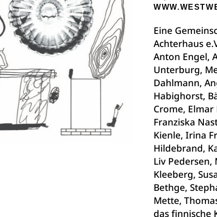
WWW.WESTW
Eine Gemeinsc
Achterhaus e.V
Anton Engel, 
Unterburg, Me
Dahlmann, Ang
Habighorst,
Bä
Crome, Elmar 
Franziska Nas
Kienle, Irina 
Hildebrand, K
Liv Pedersen,
Kleeberg, Sus
Bethge, Stepha
Mette, Thomas
das finnische 