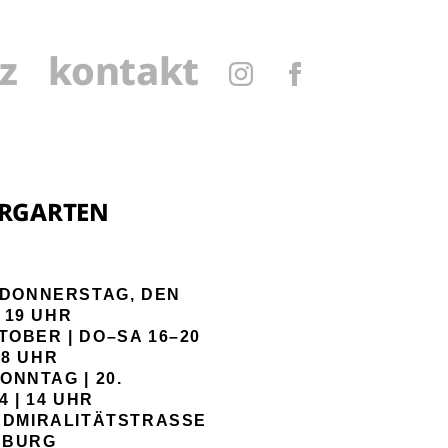
z
kontakt
IRRGARTEN
 DONNERSTAG, DEN
M 19 UHR
TOBER | DO–SA 16–20
18 UHR
SONNTAG
|
20.
4
|
14 UHR
DMIRALITÄTSTRASSE 7
BURG