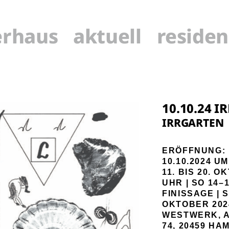
erhaus
aktuell
residen
10.10.24 
IRRGARTEN
ERÖFFNUNG:
10.10.2024 U
11.
BIS 20.
OK
UHR
|
SO
1
4
–
FINISSAGE
|
OKTOBER 202
WESTWERK, A
4, 20459 HAM