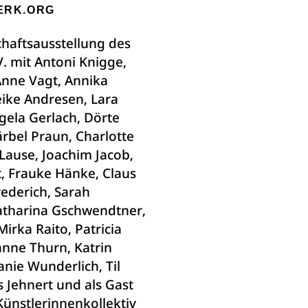
ERK.ORG
haftsausstellung des
. mit Antoni Knigge,
Anne Vagt, Annika
ike Andresen, Lara
ela Gerlach, Dörte
rbel Praun, Charlotte
Lause, Joachim Jacob,
t, Frauke Hänke, Claus
Frederich, Sarah
atharina Gschwendtner,
Mirka Raito, Patricia
anne Thurn, Katrin
nie Wunderlich, Til
 Jehnert und als Gast
Künstlerinnenkollektiv