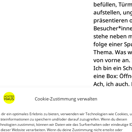
befüllen, Türm
aufstellen, u
präsentieren 
Besucher*innen
stehe neben m
folge einer Spu
Thema. Was wa
von vorne an.
Ich bin ein Sc
eine Box: Öffn
Ach, ich auch.
um die Ecke. I
Cookie-Zustimmung verwalten
Mutter. Ich w
Ich bewege mi
dir ein optimales Erlebnis zu bieten, verwenden wir Technologien wie Cookies, 
Fronten des m
äteinformationen zu speichern und/oder darauf zuzugreifen. Wenn du diesen
Ordnungssinn
hnologien zustimmst, können wir Daten wie das Surfverhalten oder eindeutige I
 dieser Website verarbeiten. Wenn du deine Zustimmung nicht erteilst oder