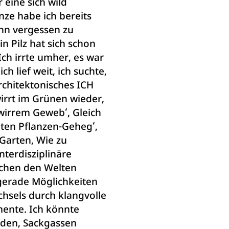
 eine sich wild
nze habe ich bereits
ann vergessen zu
in Pilz hat sich schon
ch irrte umher, es war
ch lief weit, ich suchte,
architektonisches ICH
irrt im Grünen wieder,
 wirrem Geweb‘, Gleich
ten Pflanzen-Geheg‘,
r Garten, Wie zu
interdisziplinäre
chen den Welten
 gerade Möglichkeiten
chsels durch klangvolle
ente. Ich könnte
den, Sackgassen