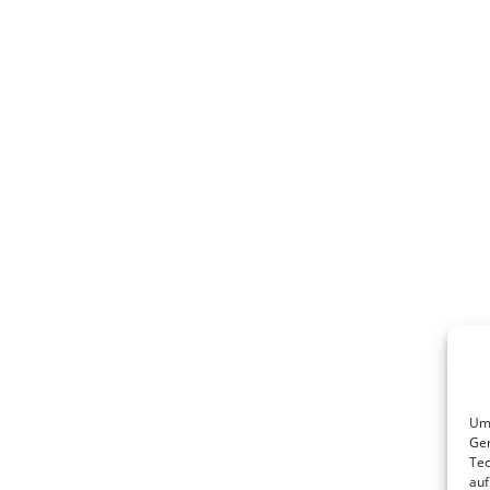
Um 
Ger
Tec
auf