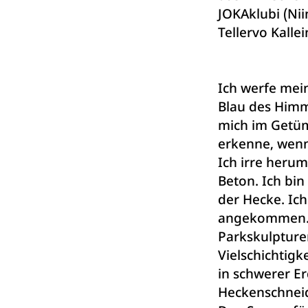
JOKAklubi (Ni
Tellervo Kalle
Ich werfe mein
Blau des Himme
mich im Getü
erkenne, wenn 
Ich irre heru
Beton. Ich bin
der Hecke. Ich 
angekommen. 
Parkskulptur
Vielschichtigk
in schwerer Er
Heckenschneid