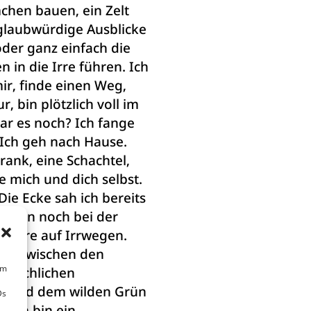
chen bauen, ein Zelt
nglaubwürdige Ausblicke
oder ganz einfach die
 in die Irre führen. Ich
ir, finde einen Weg,
r, bin plötzlich voll im
r es noch? Ich fange
 Ich geh nach Hause.
hrank, eine Schachtel,
e mich und dich selbst.
 Die Ecke sah ich bereits
ch bin noch bei der
andere auf Irrwegen.
ch zwischen den
um
enschlichen
s und dem wilden Grün
Ds