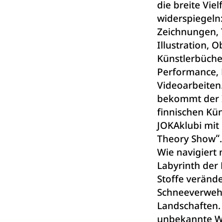
die breite Vie
widerspiegeln:
Zeichnungen, T
Illustration, 
Künstlerbücher
Performance, 
Videoarbeiten
bekommt der 
finnischen Kün
JOKAklubi mit
Theory Show“
Wie navigiert
Labyrinth der
Stoffe verände
Schneeverweh
Landschaften.
unbekannte W