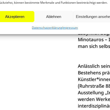
vor meiner Tür
ückziehst, können bestimmte Merkmale und Funktionen beeinträchtigt werden.
wandelndes sp
Ohne ICH kein
Akzeptieren
Ablehnen
Einstellungen anseh
Im Labyrinth v
Im Labyrinth f
Datenschutzerklärung
Impressum
Labyrinth be
Minotauros – 
man sich selbs
Anlässlich sei
Bestehens prä
Künstler*inne
(Ruhrstraße 8
Ausstellung „I
werden Werke
interdisziplin